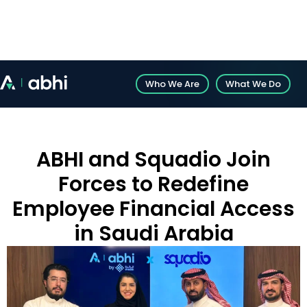
Introducing Abhi’s White-Label Solution: Explore
customizable fintech solutions.
Who We Are
What We Do
ABHI and Squadio Join
Forces to Redefine
Employee Financial Access
in Saudi Arabia