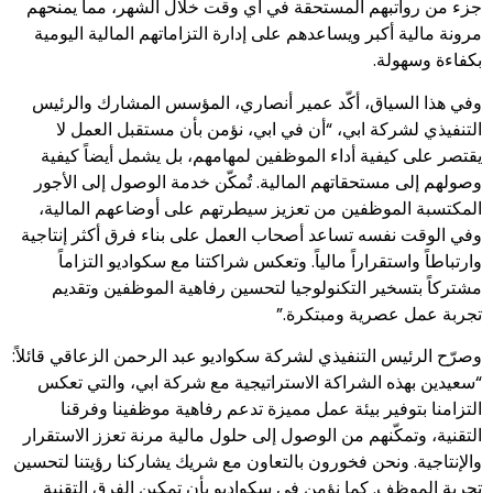
جزء من رواتبهم المستحقة في أي وقت خلال الشهر، مما يمنحهم
مرونة مالية أكبر ويساعدهم على إدارة التزاماتهم المالية اليومية
بكفاءة وسهولة.
وفي هذا السياق، أكّد عمير أنصاري، المؤسس المشارك والرئيس
التنفيذي لشركة ابي، “أن في ابي، نؤمن بأن مستقبل العمل لا
يقتصر على كيفية أداء الموظفين لمهامهم، بل يشمل أيضاً كيفية
وصولهم إلى مستحقاتهم المالية. تُمكّن خدمة الوصول إلى الأجور
المكتسبة الموظفين من تعزيز سيطرتهم على أوضاعهم المالية،
وفي الوقت نفسه تساعد أصحاب العمل على بناء فرق أكثر إنتاجية
وارتباطاً واستقراراً مالياً. وتعكس شراكتنا مع سكواديو التزاماً
مشتركاً بتسخير التكنولوجيا لتحسين رفاهية الموظفين وتقديم
تجربة عمل عصرية ومبتكرة.”
وصرّح الرئيس التنفيذي لشركة سكواديو عبد الرحمن الزعاقي قائلاً:
“سعيدين بهذه الشراكة الاستراتيجية مع شركة ابي، والتي تعكس
التزامنا بتوفير بيئة عمل مميزة تدعم رفاهية موظفينا وفرقنا
التقنية، وتمكّنهم من الوصول إلى حلول مالية مرنة تعزز الاستقرار
والإنتاجية. ونحن فخورون بالتعاون مع شريك يشاركنا رؤيتنا لتحسين
تجربة الموظف. كما نؤمن في سكواديو بأن تمكين الفرق التقنية