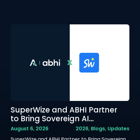
SuperWize and ABHI Partner
A
to Bring Sovereign AI...
P
Em
August 6, 2026
2026
,
Blogs
,
Updates
Jul
SuperWize and ABHI Partner to Bring Sovereign