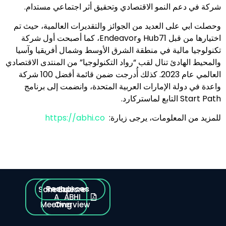
شركة في دعم النمو الاقتصادي وتحقيق أثر اجتماعي مستدام.
وحصلت ابي على العديد من الجوائز والتقديرات العالمية، حيث تم
اختيارها من قبل Hub71 وEndeavor، كما أصبحت أول شركة
تكنولوجيا مالية في منطقة الشرق الأوسط وشمال أفريقيا وآسيا
والمحيط الهادئ تنال لقب “رواد التكنولوجيا” من المنتدى الاقتصادي
العالمي عام 2023. كذلك أُدرجت ضمن قائمة أفضل 100 شركة
واعدة في دولة الإمارات العربية المتحدة، وانضمت إلى برنامج
Start Path التابع لماستركارد.
https://abhi.co
للمزيد من المعلومات، يرجى زيارة:
Resources
Schedule
Explore
A
ABHI
Meeting
Overview